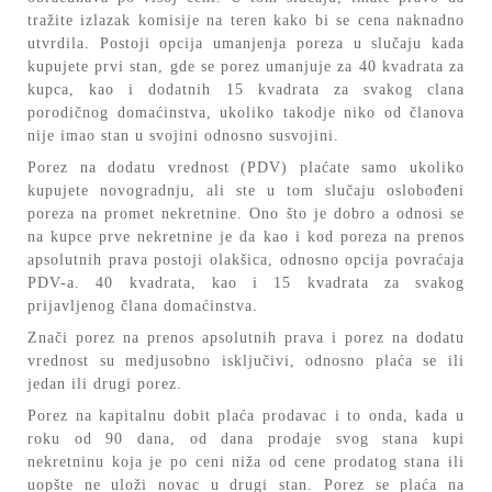
tražite izlazak komisije na teren kako bi se cena naknadno
utvrdila. Postoji opcija umanjenja poreza u slučaju kada
kupujete prvi stan, gde se porez umanjuje za 40 kvadrata za
kupca, kao i dodatnih 15 kvadrata za svakog clana
porodičnog domaćinstva, ukoliko takodje niko od članova
nije imao stan u svojini odnosno susvojini.
Porez na dodatu vrednost (PDV) plaćate samo ukoliko
kupujete novogradnju, ali ste u tom slučaju oslobođeni
poreza na promet nekretnine. Ono što je dobro a odnosi se
na kupce prve nekretnine je da kao i kod poreza na prenos
apsolutnih prava postoji olakšica, odnosno opcija povraćaja
PDV-a. 40 kvadrata, kao i 15 kvadrata za svakog
prijavljenog člana domaćinstva.
Znači porez na prenos apsolutnih prava i porez na dodatu
vrednost su medjusobno isključivi, odnosno plaća se ili
jedan ili drugi porez.
Porez na kapitalnu dobit plaća prodavac i to onda, kada u
roku od 90 dana, od dana prodaje svog stana kupi
nekretninu koja je po ceni niža od cene prodatog stana ili
uopšte ne uloži novac u drugi stan. Porez se plaća na