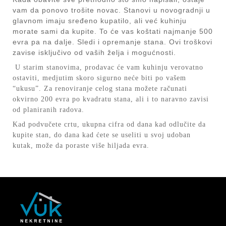
vam da ponovo trošite novac. Stanovi u novogradnji u
glavnom imaju sređeno kupatilo, ali već kuhinju
morate sami da kupite. To će vas koštati najmanje 500
evra pa na dalje. Sledi i opremanje stana. Ovi troškovi
zavise isključivo od vaših želja i mogućnosti.
U starim stanovima, prodavac će vam kuhinju verovatno
ostaviti, medjutim skoro sigurno neće biti po vašem
“ukusu”. Za renoviranje celog stana možete računati
okvirno 200 evra po kvadratu stana, ali i to naravno zavisi
od planiranih radova.
Kad podvučete crtu, ukupna cifra od dana kad odlučite da
kupite stan, do dana kad ćete se useliti u svoj udoban
kutak, može da poraste više hiljada evra.