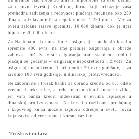
Za menicu vam treba 50 dinara, a potrebne su dve. Zatim,
za osnovni izveštaj Kreditnog biroa koji prikazuje vaša
prethodna zaduženja i redovnost plaćanja računajte oko 250
dinara, a izdavanje lista nepokretnosti 1.250 dinara. Već za
overu založne izjave spremite, 10.080 dinara, dok je upis
hipoteke 20.000 dinara.
Za Nacionalnu korporaciju za osiguranje stambenih kredita
spremite 480 evra, na ime premije osiguranja i obrade
zahteva. Još dve vrste osiguranja prate stambeni kredit i
plaćaju se godišnje – osiguranje nepokretnosti i života. Za
osiguranje nepokretnosti pripremite 20 evra godišnje, a za
životno 100 evra godišnje, u dinarskoj protivvrednosti.
Ne zaboravite i trošak banke za obradu kredita od 0,5 odsto
vrednosti nekretnine, a treba imati u vidu i kursne razlike,
jer vam banka kredit indeksiran u evrima isplaćuje u
dinarskoj protivvrednosti. Na kursnim razlikama prodajnog
i kupovnog kursa možete izgubiti odredjenu svotu novca
koja zavisi od cene stana i kursne razlike.
Troškovi notara