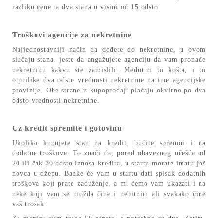
razliku cene ta dva stana u visini od
15 odsto.
Troškovi agencije za nekretnine
Najjednostavniji način da dođete do nekretnine, u ovom
slučaju stana, jeste da angažujete agenciju da vam pronađe
nekretninu kakvu ste zamislili. Međutim to košta, i to
otprilike dva odsto vrednosti nekretnine na ime agencijske
provizije. Obe strane u kupoprodaji plaćaju okvirno po dva
odsto vrednosti nekretnine.
Uz kredit spremite i gotovinu
Ukoliko kupujete stan na kredit, budite spremni i na
dodatne troškove. To znači da, pored obaveznog učešća od
20 ili čak 30 odsto iznosa kredita, u startu morate imatu još
novca u džepu. Banke će vam u startu dati spisak dodatnih
troškova koji prate zaduženje, a mi ćemo vam ukazati i na
neke koji vam se možda čine i nebitnim ali svakako čine
vaš trošak.