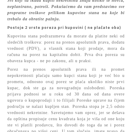
Svi koji su ikada kupili nekretninu znaju koliko se novca,
neplanirano, potroši. Pokušaćemo da vam predstavimo
sve
propratne troškove prilikom kupovine stana na koje bi
trebalo da obratite pažnju.
Postoje 2 vrste poreza pri kupovini ( ne plaćate oba)
Kupovina stana podrazumeva da morate da platite neki od
sledećih troškova: porez na prenos apsolutnih prava, dodatu
vrednost (PDV), a vlasnik stana koji prodaje, mora da
računa na porez na kapitalnu dobit. Prva dva poreza su
obaveza kupca - ne po zakonu, ali u praksi.
Porez na prenos apsolutnih prava ili na promet
nepokretnosti plaćaju samo kupci stana koji je već bio u
prometu, odnosno ovaj porez se plaća ukoliko niste prvi
kupac, dok ste ga za novogradnju oslobođeni. Poreska
prijava podnosi se u roku od 30 dana od dana overe
ugovora o kupoprodaji i to filijali Poreske uprave na čijem
području se nalazi kupljen stan. Poreska stopa je 2,5 odsto
vrednosti nekretnine. Savetujemo vam oprez, jer se dešava
da opština propisuje cenu kvadrata koja je viša od one koju
ste vi platili prodavcu, što dovodi do toga da se i porez
obračunava po višoj ceni. U tom slučaju, imate pravo da